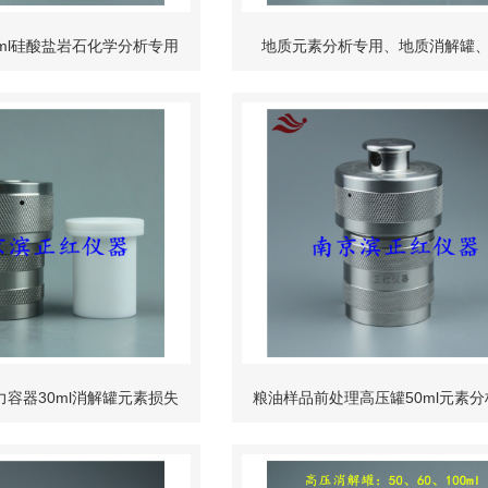
ml硅酸盐岩石化学分析专用
地质元素分析专用、地质消解罐
T 14506.30—2010
罐、闷罐、压力溶弹、密闭压
容器30ml消解罐元素损失
粮油样品前处理高压罐50ml元素
消解彻底数据准
消化罐铅铀含量小于0.01pp