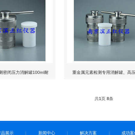
密闭压力消解罐100ml耐
重金属元素检测专用消解罐、高
30℃低本底高压罐
罐，密封高压消解罐、压力消解器
共
1
页
8
条
氟乙烯高压罐
产品展示
新闻中心
解决方案
成功案
|
|
|