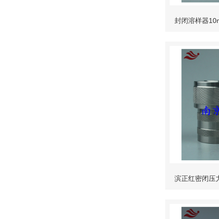
封闭溶样器10
符合GB/
滨正红密闭压力
少