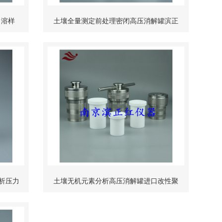
、溶样
土壤全量测定前处理密闭高压消解罐滨正
力罐
红ZH-50ml压力消化罐
分析压力
土壤无机元素分析高压消解罐进口改性聚
b
四氟乙烯内衬304不锈钢外罐