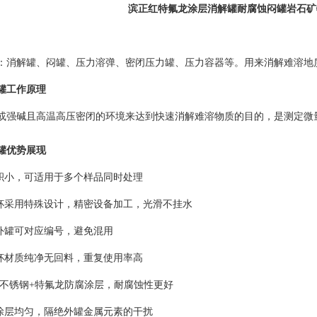
滨正红特氟龙涂层消解罐耐腐蚀闷罐岩石矿
：消解罐、闷罐
、压力溶弹、密闭压力罐、压力容器
等。用来消解难溶地
罐
工作原理
或强碱且高温高压密闭的环境来达到快速消解难溶物质的目的，是测定微
罐
优势展现
体积小，可适用于多个样品同时处理
内杯采用特殊设计，精密设备加工，光滑不挂水
内外罐可对应编号，避免混用
内杯材质纯净无回料，重复使用率高
04不锈钢+特氟龙防腐涂层，耐腐蚀性更好
：涂层均匀，隔绝外罐
金属元素的干扰