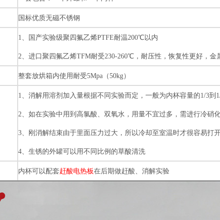
国标优质无磁不锈钢
1
、国产实验级聚四氟乙烯
PTFE
耐温
200
℃以内
2
、进口聚四氟乙烯
TFM
耐受
230-260
℃，耐压性，恢复性更好，金
整套放烘箱内使用耐受
5Mpa
（
50kg
）
1
、消解用溶剂加入量根据不同实验而定，一般为内杯容量的
1/3
到
1
2
、如在实验中用到高氯酸、双氧水，用量不宜过多，需进行冷硝
3
、刚消解结束由于里面压力过大，所以冷却至室温时才很容易打
4
、生锈的外罐可以用不同比例的草酸清洗
内杯可以配套
赶酸电热板
在后期做赶酸、消解实验