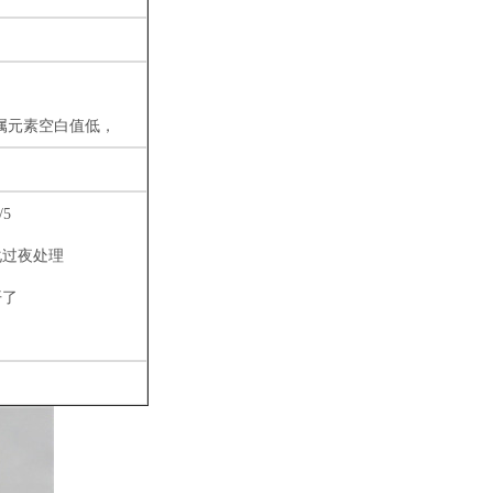
属元素空白值低，
/5
化过夜处理
开了