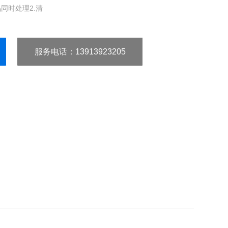
同时处理2.清
服务电话
：13913923205
13913944240