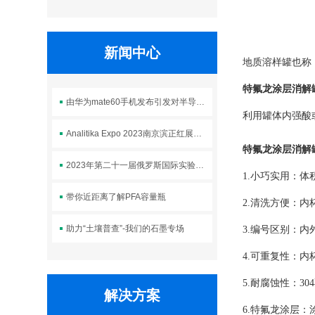
新闻中心
地质溶样罐也称
特氟龙涂层消解
由华为mate60手机发布引发对半导体芯片行业深深的感悟和思
利用罐体内强酸
Analitika Expo 2023南京滨正红展会风采
特氟龙涂层消解
2023年第二十一届俄罗斯国际实验室仪器及设备展览会
1.小巧实用：
带你近距离了解PFA容量瓶
2.清洗方便：
助力“土壤普查”-我们的石墨专场
3.编号区别：
4.可重复性：
5.耐腐蚀性：3
解决方案
6.特氟龙涂层