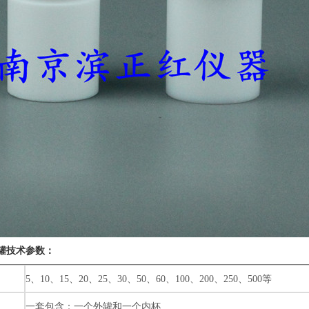
罐
技术参数：
5
、
10
、
15
、
20
、
25
、
30
、
50
、
60
、
100
、
200
、
250
、
500
等
一套包含：一个外罐和一个内杯