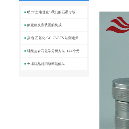
助力“土壤普查”-我们的石墨专场
氟化氢反应装置的构成
蒸馏-乙基化 GC-CVAFS 法测定天然水体中的甲基汞
硅酸盐岩石化学分析方法（44个元素量测定）GB/T 1450
土壤样品封闭酸溶消解法